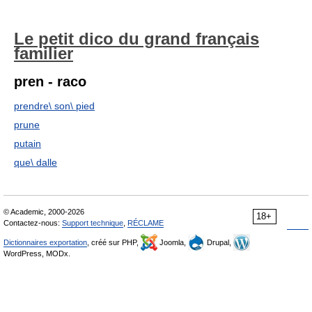
Le petit dico du grand français
familier
pren - raco
prendre\ son\ pied
prune
putain
que\ dalle
© Academic, 2000-2026
18+
Contactez-nous:
Support technique
,
RÉCLAME
Dictionnaires exportation
, créé sur PHP,
Joomla,
Drupal,
WordPress, MODx.